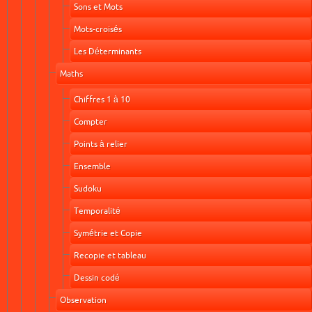
Sons et Mots
Mots-croisés
Les Déterminants
Maths
Chiffres 1 à 10
Compter
Points à relier
Ensemble
Sudoku
Temporalité
Symétrie et Copie
Recopie et tableau
Dessin codé
Observation