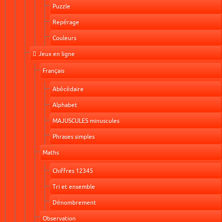
Puzzle
Repérage
Couleurs
Jeux en ligne
Français
Abécédaire
Alphabet
MAJUSCULES minuscules
Phrases simples
Maths
Chiffres 12345
Tri et ensemble
Dénombrement
Observation