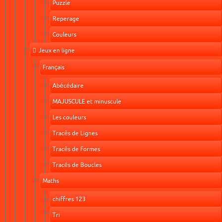
Puzzle
Reperage
Couleurs
Jeux en ligne
Français
Abécédaire
MAJUSCULE et minuscule
Les couleurs
Tracès de Lignes
Tracès de Formes
Tracés de Boucles
Maths
chiffres 123
Tri