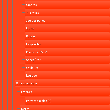
Ombres
7 Erreurs
Jeu des paires
Intrus
Puzzle
Labyrinthe
Parcours fléchés
Se repérer
Couleurs
Logique
Jeux en ligne
Français
Phrases simples (2)
Maths