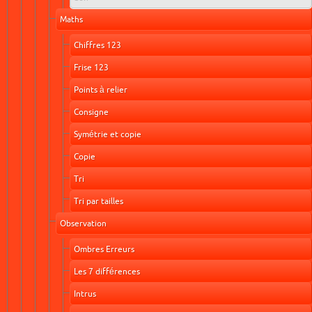
Maths
Chiffres 123
Frise 123
Points à relier
Consigne
Symétrie et copie
Copie
Tri
Tri par tailles
Observation
Ombres Erreurs
Les 7 différences
Intrus