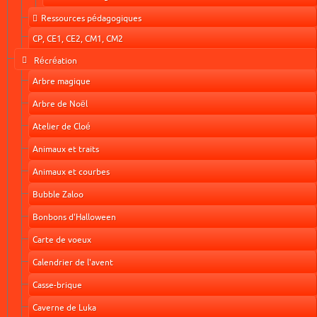
Ressources pédagogiques
CP, CE1, CE2, CM1, CM2
Récréation
Arbre magique
Arbre de Noël
Atelier de Cloé
Animaux et traits
Animaux et courbes
Bubble Zaloo
Bonbons d'Halloween
Carte de voeux
Calendrier de l'avent
Casse-brique
Caverne de Luka