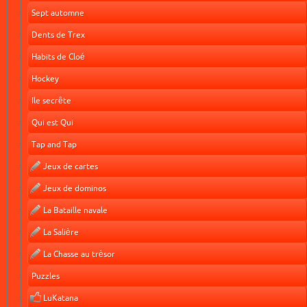
Sept automne
Dents de Trex
Habits de Cloé
Hockey
Ile secrête
Qui est Qui
Tap and Tap
Jeux de cartes
Jeux de dominos
La Bataille navale
La Salière
La Chasse au trèsor
Puzzles
LuKatana