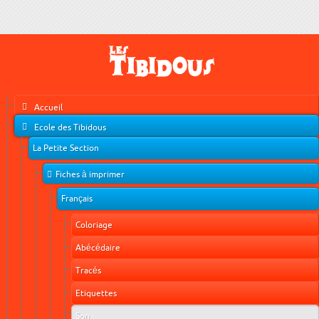
Accueil
Ecole des Tibidous
La Petite Section
Fiches à imprimer
Français
Coloriage
Abécédaire
Tracés
Etiquettes
Son