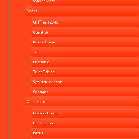
Sons et Mots
Maths
Chiffres 12345
Quantité
Points à relier
Tri
Ensemble
Tri et Tableau
Symétrie et copie
Consigne
Observation
Ombres Erreurs
Les 7 Erreurs
Intrus