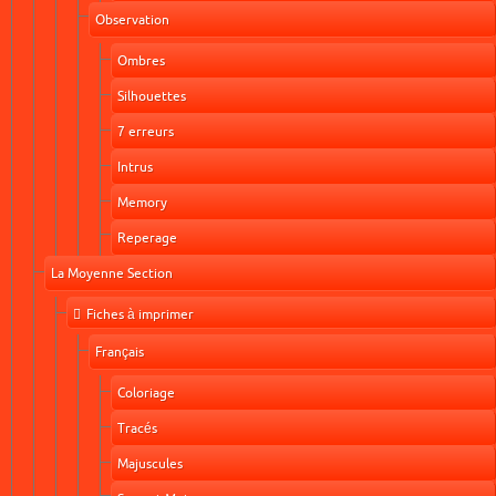
Observation
Ombres
Silhouettes
7 erreurs
Intrus
Memory
Reperage
La Moyenne Section
Fiches à imprimer
Français
Coloriage
Tracés
Majuscules