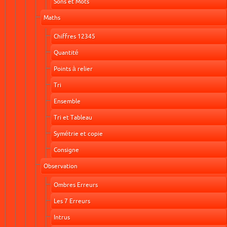
Sons et Mots
Maths
Chiffres 12345
Quantité
Points à relier
Tri
Ensemble
Tri et Tableau
Symétrie et copie
Consigne
Observation
Ombres Erreurs
Les 7 Erreurs
Intrus