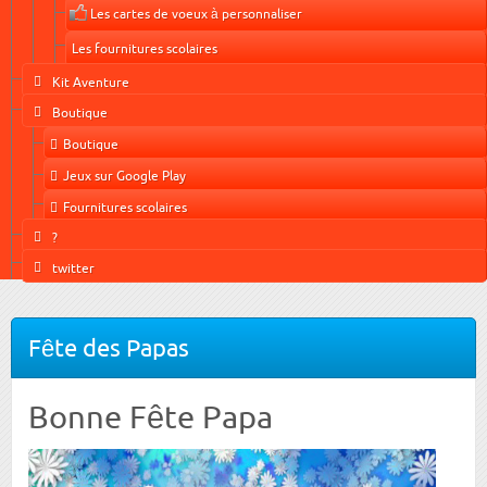
Les cartes de voeux à personnaliser
Les fournitures scolaires
Kit Aventure
Boutique
Boutique
Jeux sur Google Play
Fournitures scolaires
?
twitter
Fête des Papas
Bonne Fête Papa