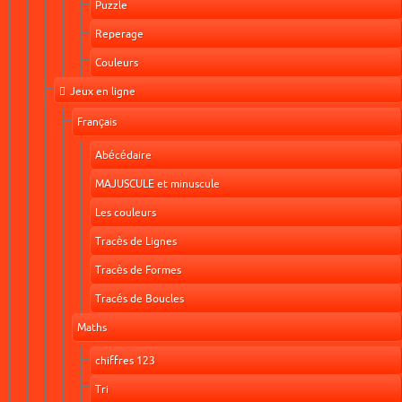
Puzzle
Reperage
Couleurs
Jeux en ligne
Français
Abécédaire
MAJUSCULE et minuscule
Les couleurs
Tracès de Lignes
Tracès de Formes
Tracés de Boucles
Maths
chiffres 123
Tri