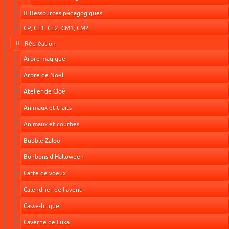
Ressources pédagogiques
CP, CE1, CE2, CM1, CM2
Récréation
Arbre magique
Arbre de Noël
Atelier de Cloé
Animaux et traits
Animaux et courbes
Bubble Zaloo
Bonbons d'Halloween
Carte de voeux
Calendrier de l'avent
Casse-brique
Caverne de Luka