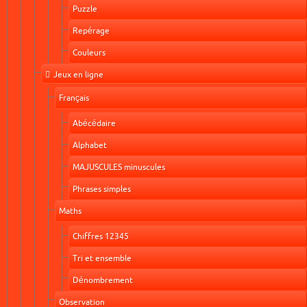
Puzzle
Repérage
Couleurs
Jeux en ligne
Français
Abécédaire
Alphabet
MAJUSCULES minuscules
Phrases simples
Maths
Chiffres 12345
Tri et ensemble
Dénombrement
Observation