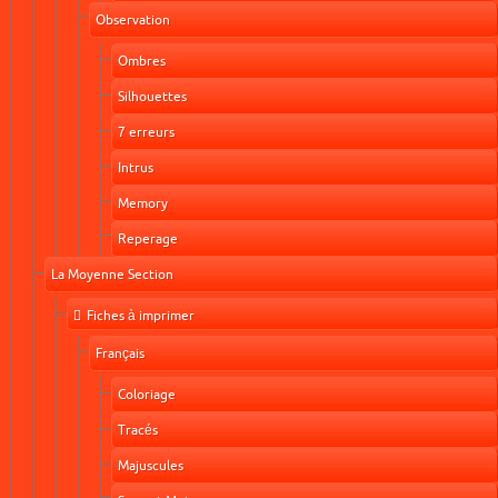
Observation
Ombres
Silhouettes
7 erreurs
Intrus
Memory
Reperage
La Moyenne Section
Fiches à imprimer
Français
Coloriage
Tracés
Majuscules