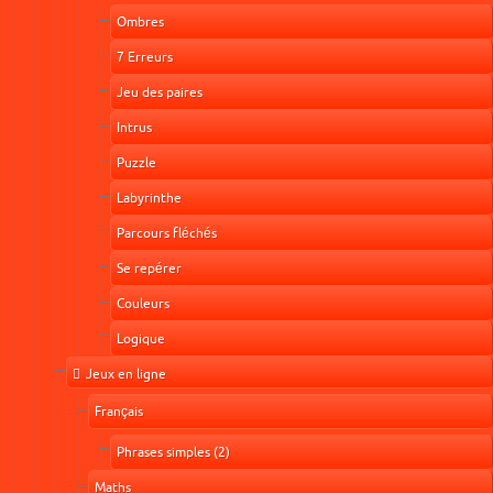
Ombres
7 Erreurs
Jeu des paires
Intrus
Puzzle
Labyrinthe
Parcours fléchés
Se repérer
Couleurs
Logique
Jeux en ligne
Français
Phrases simples (2)
Maths