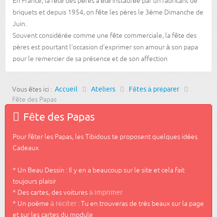
En France, la fête des pères a été instaurée par un fabricant de
briquets et depuis 1954, on fête les pères le 3ème Dimanche de
Juin.
Souvent considérée comme une fête commerciale, la fête des
pères est pourtant l'occasion d'exprimer son amour à son papa
pour le remercier de sa présence et de son affection
Vous êtes ici :
Accueil
Ateliers
Fêtes à préparer
Fête des Papas
Fête des Papas
Pour fêter les Papas, les Tibidous te proposent quelques idées
Cadeaux
* Un Beau Dessin : Il y en a beaucoup sur le site et cela fait
toujours plaisir
* Des cartes, des voitures
à imprimer
* Un poème
à réciter
: Tu en trouveras de très beaux sur la page
et sur les cartes du module