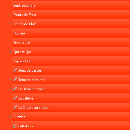
Sept automne
Dents de Trex
Habits de Cloé
Hockey
Ile secrête
Qui est Qui
Tap and Tap
Jeux de cartes
Jeux de dominos
La Bataille navale
La Salière
La Chasse au trèsor
Puzzles
LuKatana