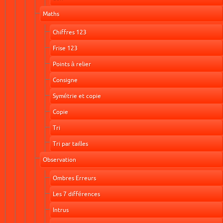
Maths
Chiffres 123
Frise 123
Points à relier
Consigne
Symétrie et copie
Copie
Tri
Tri par tailles
Observation
Ombres Erreurs
Les 7 différences
Intrus