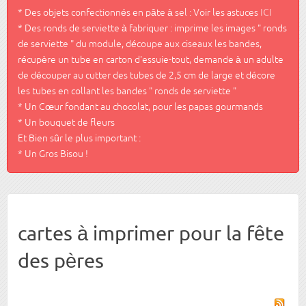
* Des objets confectionnés en pâte à sel : Voir les astuces
ICI
* Des ronds de serviette à fabriquer : imprime les images " ronds
de serviette " du module, découpe aux ciseaux les bandes,
récupère un tube en carton d'essuie-tout, demande à un adulte
de découper au cutter des tubes de 2,5 cm de large et décore
les tubes en collant les bandes " ronds de serviette "
* Un Cœur fondant au chocolat, pour les papas gourmands
* Un bouquet de fleurs
Et Bien sûr le plus important :
* Un Gros Bisou !
cartes à imprimer pour la fête
des pères