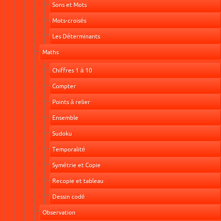
Sons et Mots
Mots-croisés
Les Déterminants
Maths
Chiffres 1 à 10
Compter
Points à relier
Ensemble
Sudoku
Temporalité
Symétrie et Copie
Recopie et tableau
Dessin codé
Observation