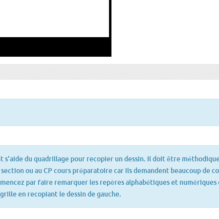
t s'aide du quadrillage pour recopier un dessin. Il doit être méthodique
 section ou au CP cours préparatoire car ils demandent beaucoup de c
mmencez par faire remarquer les repères alphabétiques et numériques d
 grille en recopiant le dessin de gauche.