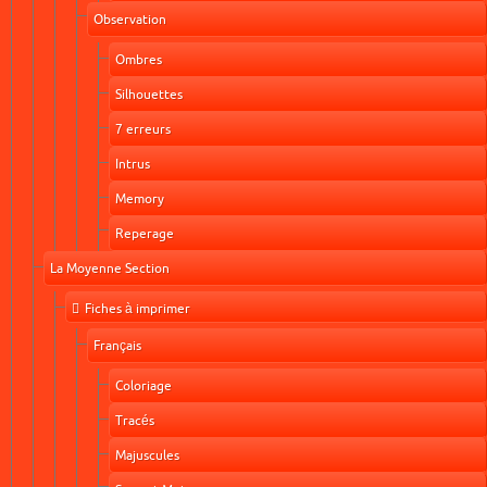
Observation
Ombres
Silhouettes
7 erreurs
Intrus
Memory
Reperage
La Moyenne Section
Fiches à imprimer
Français
Coloriage
Tracés
Majuscules