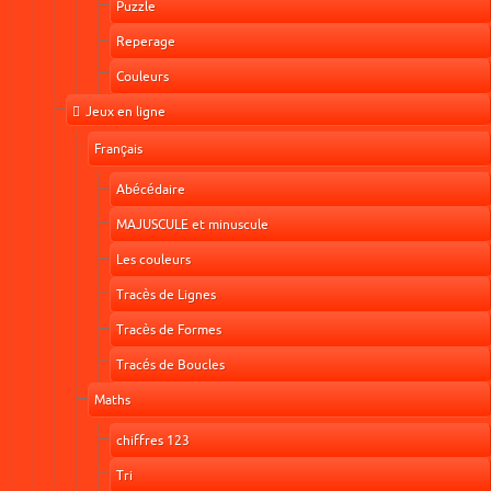
Puzzle
Reperage
Couleurs
Jeux en ligne
Français
Abécédaire
MAJUSCULE et minuscule
Les couleurs
Tracès de Lignes
Tracès de Formes
Tracés de Boucles
Maths
chiffres 123
Tri