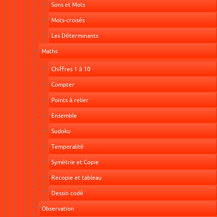
Sons et Mots
Mots-croisés
Les Déterminants
Maths
Chiffres 1 à 10
Compter
Points à relier
Ensemble
Sudoku
Temporalité
Symétrie et Copie
Recopie et tableau
Dessin codé
Observation