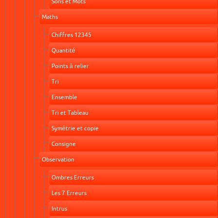
Sons et Mots
Maths
Chiffres 12345
Quantité
Points à relier
Tri
Ensemble
Tri et Tableau
Symétrie et copie
Consigne
Observation
Ombres Erreurs
Les 7 Erreurs
Intrus