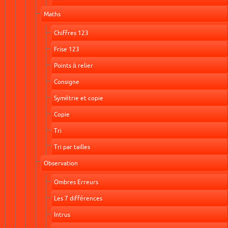
Maths
Chiffres 123
Frise 123
Points à relier
Consigne
Symétrie et copie
Copie
Tri
Tri par tailles
Observation
Ombres Erreurs
Les 7 différences
Intrus