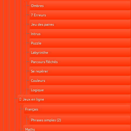
Ombres
7 Erreurs
Jeu des paires
Intrus
Puzzle
Labyrinthe
Parcours fléchés
Se repérer
Couleurs
Logique
Jeux en ligne
Français
Phrases simples (2)
Maths