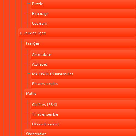
Puzzle
Repérage
Couleurs
Jeux en ligne
Français
Abécédaire
Alphabet
MAJUSCULES minuscules
Phrases simples
Maths
Chiffres 12345
Tri et ensemble
Dénombrement
Observation