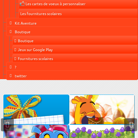
Les cartes de voeux à personnaliser
Les fournitures scolaires
Kit Aventure
Boutique
Boutique
Jeux sur Google Play
Fournitures scolaires
?
twitter