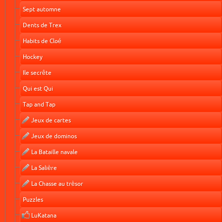
Sept automne
Dents de Trex
Habits de Cloé
Hockey
Ile secrête
Qui est Qui
Tap and Tap
Jeux de cartes
Jeux de dominos
La Bataille navale
La Salière
La Chasse au trèsor
Puzzles
LuKatana