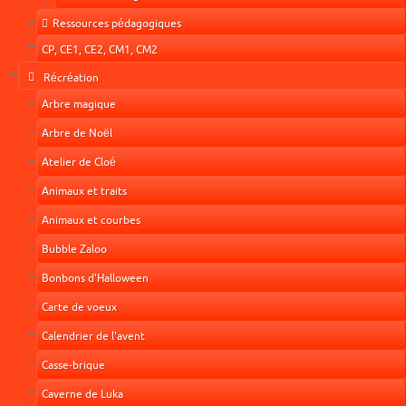
Ressources pédagogiques
CP, CE1, CE2, CM1, CM2
Récréation
Arbre magique
Arbre de Noël
Atelier de Cloé
Animaux et traits
Animaux et courbes
Bubble Zaloo
Bonbons d'Halloween
Carte de voeux
Calendrier de l'avent
Casse-brique
Caverne de Luka